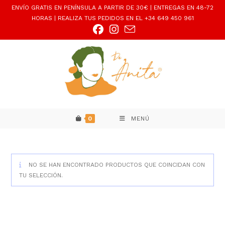
Ir
ENVÍO GRATIS EN PENÍNSULA A PARTIR DE 30€ | ENTREGAS EN 48-72
al
HORAS | REALIZA TUS PEDIDOS EN EL +34 649 450 961
contenido
0
MENÚ
NO SE HAN ENCONTRADO PRODUCTOS QUE COINCIDAN CON
TU SELECCIÓN.