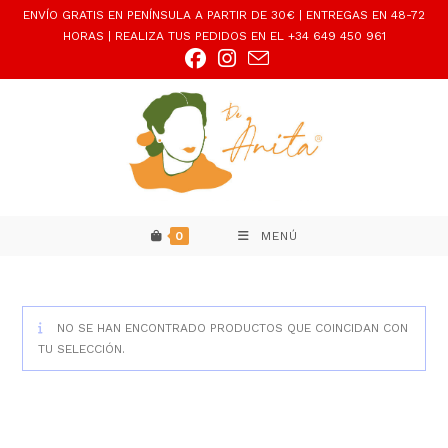
Ir
ENVÍO GRATIS EN PENÍNSULA A PARTIR DE 30€ | ENTREGAS EN 48-72
al
HORAS | REALIZA TUS PEDIDOS EN EL +34 649 450 961
contenido
0
MENÚ
NO SE HAN ENCONTRADO PRODUCTOS QUE COINCIDAN CON
TU SELECCIÓN.