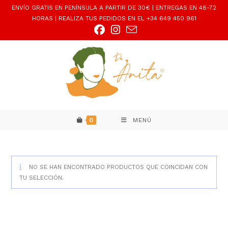
Ir
ENVÍO GRATIS EN PENÍNSULA A PARTIR DE 30€ | ENTREGAS EN 48-72
al
HORAS | REALIZA TUS PEDIDOS EN EL +34 649 450 961
contenido
0
MENÚ
NO SE HAN ENCONTRADO PRODUCTOS QUE COINCIDAN CON
TU SELECCIÓN.