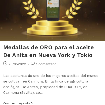
Medallas de ORO para el aceite
De Anita en Nueva York y Tokio
Publicación
Comentarios
25/05/2021
1 comentario
de
de
la
la
Las aceitunas de uno de los mejores aceites del mundo
entrada:
entrada:
se cultivan en Carmona En la finca de agricultura
ecológica ‘De Anitas’, propiedad de LUXOR F2, en
Carmona (Sevilla), se…
Medallas
Continuar Leyendo