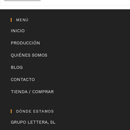
De
ORO
Para
El
MENÚ
Aceite
De
INICIO
Anita
En
Nueva
PRODUCCIÓN
York
Y
Tokio
QUIÉNES SOMOS
BLOG
CONTACTO
TIENDA / COMPRAR
DÓNDE ESTAMOS
GRUPO LETTERA, SL