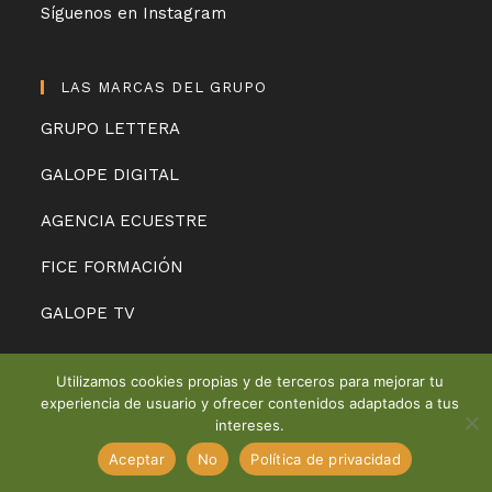
Síguenos en Instagram
LAS MARCAS DEL GRUPO
GRUPO LETTERA
GALOPE DIGITAL
AGENCIA ECUESTRE
FICE FORMACIÓN
GALOPE TV
Utilizamos cookies propias y de terceros para mejorar tu
REALIZA TUS PEDIDOS LLAMANDO AL
experiencia de usuario y ofrecer contenidos adaptados a tus
TELÉFONO +34 649 450 961
intereses.
Aceite De Anita 2022 - Todos los derechos reservados
Descartar
Aceptar
No
Política de privacidad