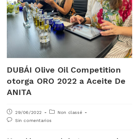
DUBÁI Olive Oil Competition
otorga ORO 2022 a Aceite De
ANITA
Publicación
Categoría
29/06/2022
Non classé
de
de
Comentarios
Sin comentarios
la
la
de
entrada:
entrada:
la
entrada: